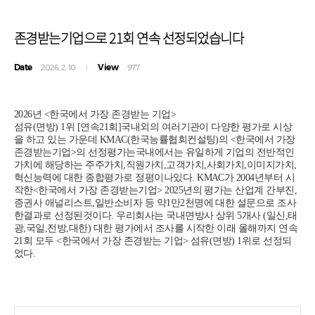
존경받는기업으로 21회 연속 선정되었습니다
Date
View
2026. 2. 10
977
2026년 <한국에서 가장 존경받는 기업>
섬유(면방) 1위 [연속21회]국내외의 여러기관이 다양한 평가로 시상
을 하고 있는 가운데 KMAC(한국능률협회컨설팅)의 <한국에서 가장
존경받는기업>의 선정평가는국내에서는 유일하게 기업의 전반적인
가치에 해당하는 주주가치,직원가치,고객가치,사회가치,이미지가치,
혁신능력에 대한 종합평가로 정평이나있다. KMAC가 2004년부터 시
작한<한국에서 가장 존경받는기업> 2025년의 평가는 산업계 간부진,
증권사 애널리스트,일반소비자 등 약1만2천명에 대한 설문으로 조사
한결과로 선정된것이다. 우리회사는 국내면방사 상위 5개사 (일신,태
광,국일,전방,대한) 대한 평가에서 조사를 시작한 이래 올해까지 연속
21회 모두 <한국에서 가장 존경받는 기업> 섬유(면방) 1위로 선정되
었다.