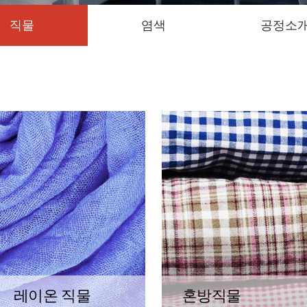
직물
염색
공정소
레이온 직물
혼방직물