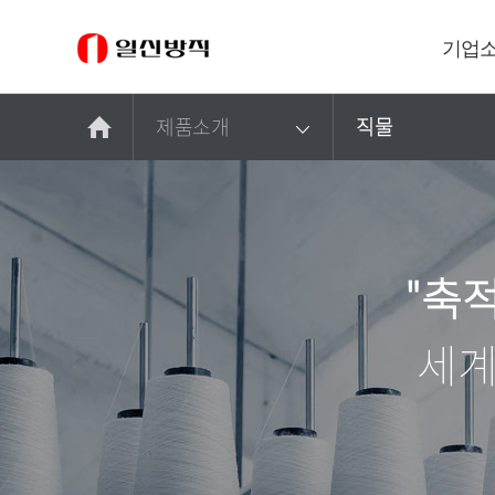
제
기업
품
소
제품소개
직물
개
"축
세계