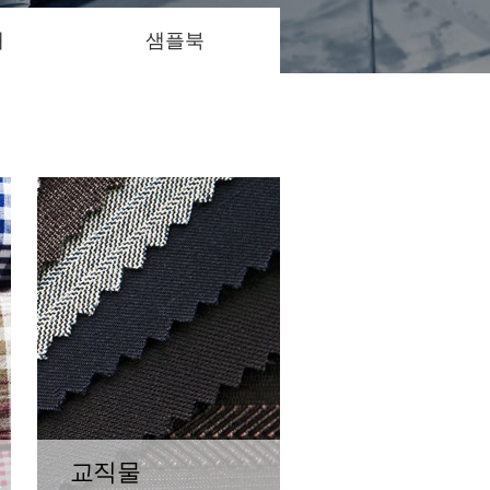
개
샘플북
교직물