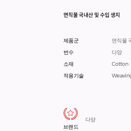
면직물 국내산 및 수입 생지
제품군
면직물 
번수
다양
소재
Cotton
적용기술
Weavin
다양
브랜드