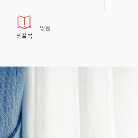
없음
샘플북