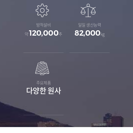
방적설비
일일 생산능력
120,000
82,000
약
추
kg
주요제품
다양한 원사