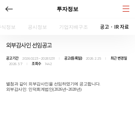
투자정보
공고 · IR 자료
주식정보
공시정보
기업지배구조
외부감사인 선임공고
공고기간
공고(등록일)
최근 변경일
2026.02.23 ~ 2028.12.31
2026. 2. 25
조회수
2026. 3. 7
1442
별첨과 같이 외부감사인을 선임하였기에 공고합니다.
외부감사인: 인덕회계법인(2026년~2028년)