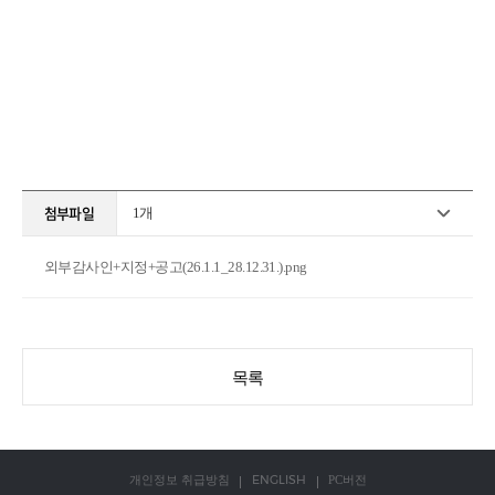
첨부파일
1
개
외부감사인+지정+공고(26.1.1_28.12.31.).png
목록
ENGLISH
개인정보 취급방침
PC버전