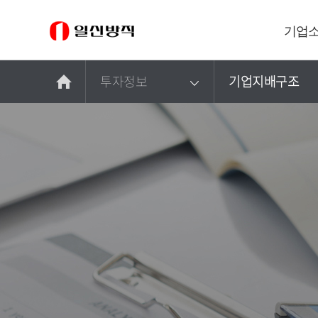
투
기업
자
정
투자정보
기업지배구조
보