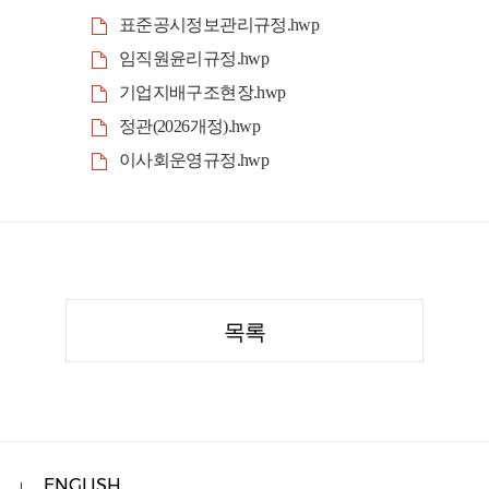
표준공시정보관리규정.hwp
임직원윤리규정.hwp
기업지배구조현장.hwp
정관(2026개정).hwp
이사회운영규정.hwp
목록
ENGLISH