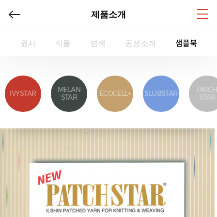
제품소개
샘플북
원사
직물
염색
공정소개
MELAN
PATC
IVYSTAR
ECOCELL+
SLUBSTAR
STAR
STAR